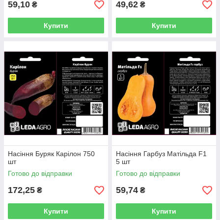
59,10
49,62
₴
₴
Купити
Купити
Насіння Буряк Карілон 750
Насіння Гарбуз Матільда F1
шт
5 шт
Готово до відправки
Готово до відправки
172,25
59,74
₴
₴
Купити
Купити