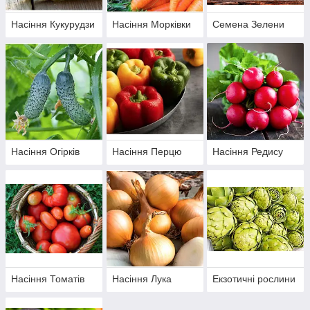
Насіння Кукурудзи
Насіння Морківки
Семена Зелени
Насіння Огірків
Насіння Перцю
Насіння Редису
Насіння Томатів
Насіння Лука
Екзотичні рослини