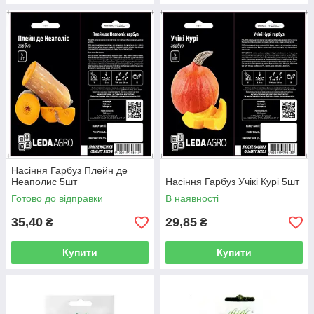
Насіння Гарбуз Плейн де
Неаполис 5шт
Насіння Гарбуз Учікі Курі 5шт
Готово до відправки
В наявності
35,40
29,85
₴
₴
Купити
Купити