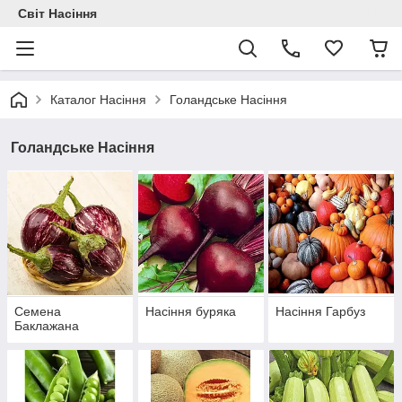
Світ Насіння
Каталог Насіння
Голандське Насіння
Голандське Насіння
Семена
Насіння буряка
Насіння Гарбуз
Баклажана