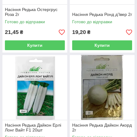
Насіння Редька Остергрус
Роза 2г
Насіння Редька Ронд д’Івер 2г
Готово до відправки
Готово до відправки
21,45
19,20
₴
₴
Купити
Купити
Насіння Редька Дайкон Ерлі
Насіння Редька Дайкон Акорд
Лонг Вайт F1 20шт
2г