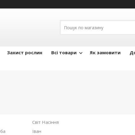
Захист рослин
Всі товари
Як замовити
До
Світ Насіння
Іван