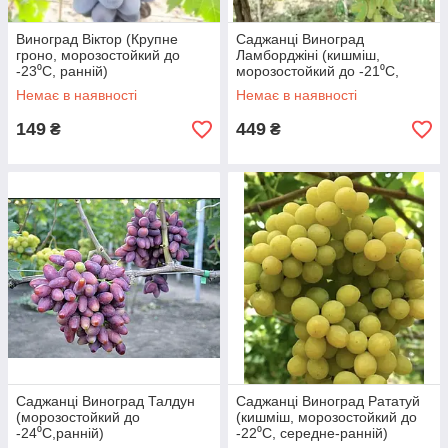
Виноград Віктор (Крупне
Саджанці Виноград
гроно, морозостойкий до
Ламборджіні (кишміш,
-23⁰С, ранній)
морозостойкий до -21⁰С,
ранній)
Немає в наявності
Немає в наявності
149
449
₴
₴
Саджанці Виноград Талдун
Саджанці Виноград Рататуй
(морозостойкий до
(кишміш, морозостойкий до
-24⁰С,ранній)
-22⁰С, середне-ранній)