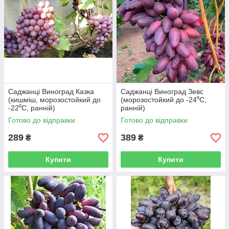
Саджанці Виноград Казка
Саджанці Виноград Зевс
(кишміш, морозостойкий до
(морозостойкий до -24⁰С,
-22⁰С, ранній)
ранній)
Готово до відправки
Готово до відправки
289
389
₴
₴
Купити
Купити