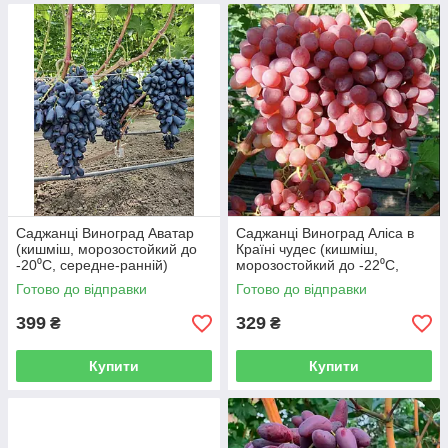
Саджанці Виноград Аватар
Саджанці Виноград Аліса в
(кишміш, морозостойкий до
Країні чудес (кишміш,
-20⁰С, середне-ранній)
морозостойкий до -22⁰С,
середне-ранній)
Готово до відправки
Готово до відправки
399
329
₴
₴
Купити
Купити