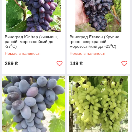
Виноград Юпітер (кишмиш,
Виноград Еталон (Крупне
ранній, морозостійкий до
гроно, сверхранній,
-27⁰С)
морозостійкий до -23⁰С)
Немає в наявності
Немає в наявності
289
149
₴
₴