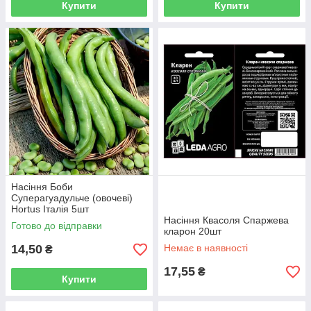
Купити
Купити
Насіння Боби
Суперагуадульче (овочеві)
Hortus Італія 5шт
Насіння Квасоля Спаржева
Готово до відправки
кларон 20шт
14,50
Немає в наявності
₴
17,55
₴
Купити