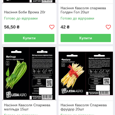
Насіння Квасоля спаржева
Насіння Боби Врома 20г
Голден Гол 20шт
Готово до відправки
Готово до відправки
56,50
42
₴
₴
Купити
Купити
Насіння Квасоля Спаржева
Насіння Квасоля Спаржева
матільда 15шт
фруідор 20шт