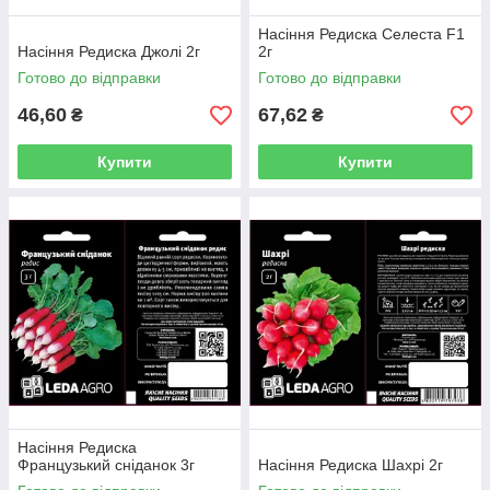
Насіння Редиска Селеста F1
Насіння Редиска Джолі 2г
2г
Готово до відправки
Готово до відправки
46,60
67,62
₴
₴
Купити
Купити
Насіння Редиска
Французький сніданок 3г
Насіння Редиска Шахрі 2г