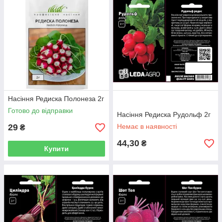
Насіння Редиска Полонеза 2г
Готово до відправки
Насіння Редиска Рудольф 2г
29
Немає в наявності
₴
44,30
₴
Купити