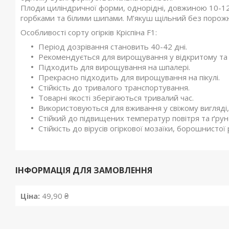
Плоди циліндричної форми, однорідні, довжиною 10-12
горбками та білими шипами. М’якуш щільний без порожнеч
Особливості сорту огірків Кріспіна F1:
Період дозрівання становить 40-42 дні.
Рекомендується для вирощування у відкритому та 
Підходить для вирощування на шпалері.
Прекрасно підходить для вирощування на пікулі.
Стійкість до тривалого транспортування.
Товарні якості зберігаються тривалий час.
Використовуються для вживання у свіжому вигляді,
Стійкий до підвищених температур повітря та ґрун
Стійкість до вірусів огіркової мозаїки, борошнисто
ІНФОРМАЦІЯ ДЛЯ ЗАМОВЛЕННЯ
Ціна:
49,90 ₴