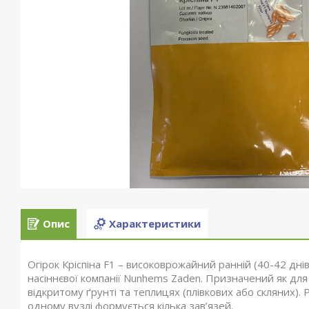
Опис
Характеристики
Огірок Кріспіна F1 – високоврожайний ранній (40-42 дні
насіннєвої компанії Nunhems Zaden. Призначений як для
відкритому ґрунті та теплицях (плівкових або скляних)
одному вузлі формується кілька зав’язей.