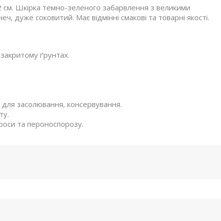
 см. Шкірка темно-зеленого забарвлення з великими
, дуже соковитий. Має відмінні смакові та товарні якості.
закритому ґрунтах.
 для засолювання, консервування.
ту.
ї роси та пероноспорозу.