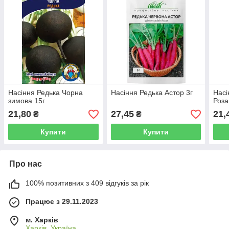
Насіння Редька Чорна
Насіння Редька Астор 3г
Насі
зимова 15г
Роза
21,80
27,45
21,
₴
₴
Купити
Купити
Про нас
100% позитивних з 409 відгуків за рік
Працює з 29.11.2023
м. Харків
Харків, Україна