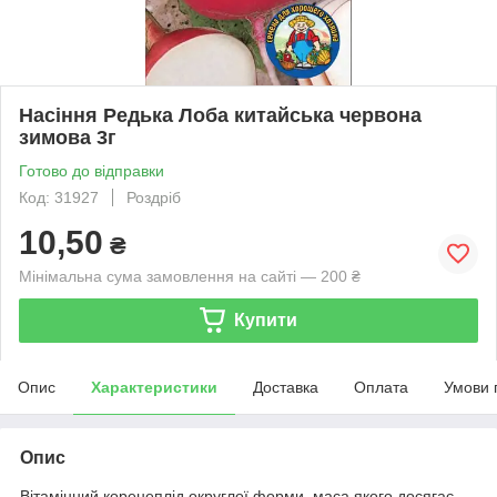
Насіння Редька Лоба китайська червона
зимова 3г
Готово до відправки
Код: 31927
Роздріб
10,50
₴
Мінімальна сума замовлення на сайті — 200 ₴
Купити
Опис
Характеристики
Доставка
Оплата
Умови 
Опис
Вітамінний коренеплід округлої форми, маса якого досягає