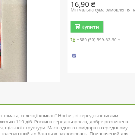
16,90 ₴
Мінімальна сума замовлення на
Купити
+380 (50) 599-62-30
 томата, селекції компанії Hortus, зі середньостиглим
близько 110 діб. Рослина середньоросла, добре розвинена.
я, щільної структури. Маса одного помідора в середньому
рт толерантний до багатьох захворювань. Призначений для