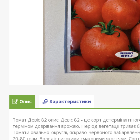
Опис
Характеристики
Томат Девіс 82 опис: Девіс 82 - це сорт детермінантного
терміном дозрівання врожаю. Період вегетації триває 
Томати овально-округлі, яскраво-червоного забарвленн
70-80 грам. Володіє високими смаковими якостями. Со