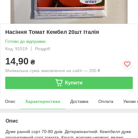
Насіння Томат Кембел 20шт Італія
Готово до відправки
Код: 91519
Роздріб
14,90
₴
Мінімальна сума замовлення на сайті — 200 ₴
Купити
Опис
Характеристики
Доставка
Оплата
Умови 
Опис
Дуже ранній сорт 70-80 днів. Детермінантний. Кемпбелл дуже
продуктивний сорт томата. Круглі, яскраво-червоні, великі