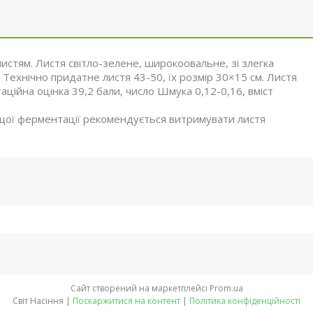
истям. Листя світло-зелене, широкоовальне, зі злегка
 Технічно придатне листя 43-50, їх розмір 30×15 см. Листя
аційна оцінка 39,2 бали, число Шмука 0,12-0,16, вміст
ащої ферментації рекомендується витримувати листя
Сайт створений на маркетплейсі
Prom.ua
Світ Насіння |
Поскаржитися на контент
|
Політика конфіденційності