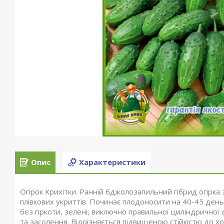
Опис
Характеристики
Огірок Крихітки. Ранній бджолозапильний гібрид огірка 
плівкових укриттів. Починає плодоносити на 40-45 день 
без гіркоти, зелені, виключно правильної циліндричної
та засолення. Відрізняється підвищеною стійкістю до х