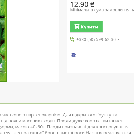
12,90 ₴
Мінімальна сума замовлення на
Купити
+380 (50) 599-62-30
з частковою партенокарпією. Для відкритого ґрунту та
від появи масових сходів. Плоди дуже короткі, витончені,
 форми, масою 40-60г. Плоди призначені для консервування
олоду і несправжньої борошнистої роси.Насіння реалізується