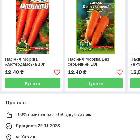
Насіння Морква
Насіння Морква Без
Насі
Амстердамська 10г
серцевини 10г
нект
12,40
12,40
12,
₴
₴
Купити
Купити
Про нас
100% позитивних з 409 відгуків за рік
Працює з 29.11.2023
м. Харків