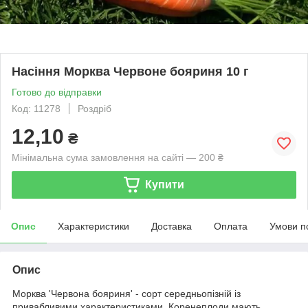
Насіння Морква Червоне бояриня 10 г
Готово до відправки
Код: 11278
Роздріб
12,10
₴
Мінімальна сума замовлення на сайті — 200 ₴
Купити
Опис
Характеристики
Доставка
Оплата
Умови п
Опис
Морква 'Червона бояриня' - сорт середньопізній із
привабливими характеристиками. Коренеплоди мають