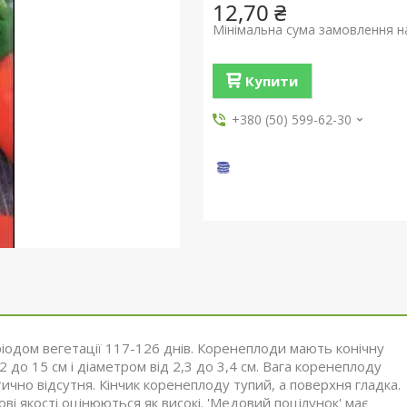
12,70 ₴
Мінімальна сума замовлення на
Купити
+380 (50) 599-62-30
ріодом вегетації 117-126 днів. Коренеплоди мають конічну
до 15 см і діаметром від 2,3 до 3,4 см. Вага коренеплоду
тично відсутня. Кінчик коренеплоду тупий, а поверхня гладка.
ові якості оцінюються як високі. 'Медовий поцілунок' має