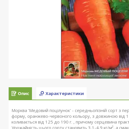
Опис
Характеристики
Морква 'Медовий поцілунок' - середньопізній сорт з пе
форму, оранжево-червоного кольору, з довжиною від 12 
коливається від 125 до 190 г. , причому серцевина прак
Урожайність цього сорту становить 3,1-4,9 кг/м², а смак