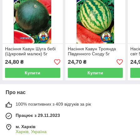
Насіння Кавун Шуга бебі
Насіння Кавун Троянда
Насі
(Цукровий малюк) 5г
Південного Сходу 5г
світ 
24,80
24,70
24,
₴
₴
Купити
Купити
Про нас
100% позитивних з 409 відгуків за рік
Працює з 29.11.2023
м. Харків
Харків, Україна