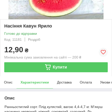
Насіння Кавун Ярило
Готово до відправки
Код: 11181
Роздріб
12,90
₴
Мінімальна сума замовлення на сайті — 200 ₴
Купити
Опис
Характеристики
Доставка
Оплата
Умови 
Опис
Ранньостиглий сорт. Плід кулястий, вагою 4,4-4,7 кг. М'якуш
насичено червоний, ніжний, соковитий, солодкий. До