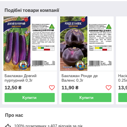
Подібні товари компанії
Баклажан Довгий
Баклажан Ронде де
Насі
пурпурний 0,3г
Валенс 0,3г
0.25
12,50
11,90
13,
₴
₴
Купити
Купити
Про нас
100% позитивних з 407 відгуків за рік