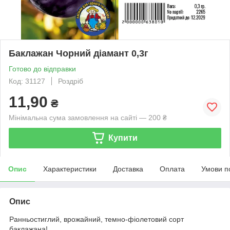
Баклажан Чорний діамант 0,3г
Готово до відправки
Код: 31127
Роздріб
11,90
₴
Мінімальна сума замовлення на сайті — 200 ₴
Купити
Опис
Характеристики
Доставка
Оплата
Умови п
Опис
Ранньостиглий, врожайний, темно-фіолетовий сорт
баклажана!