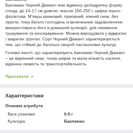
Баклажан Чорний Діамант має відмінну циліндричну форму
плода, до 14-17 см довгою, масою 150-250 г, шкірка чорно-
фіолетова. М’якуш кремовий, приємний, ніжний смак, без
гіркоти, тому багато господинь із величезним задоволенням
використовують його в домашній кулінарії, для смаження,
тушкування та консервування. Можна вирощувати у відкритих
і закритих грунтах. Сорт Чорний Діамант характеризується
тим, що стійкий до багатьох хвороб пасльонових культур.
Головні якості, що характеризують баклажан Чорний Діамант
– це відмінний смак, тонка шкірка та мала кількість насіння,
відмінна лежкість та транспортабельність.
Приховати
Характеристики
Основні атрибути
Вага упаковки
0.5 г
Культура
Баклажан