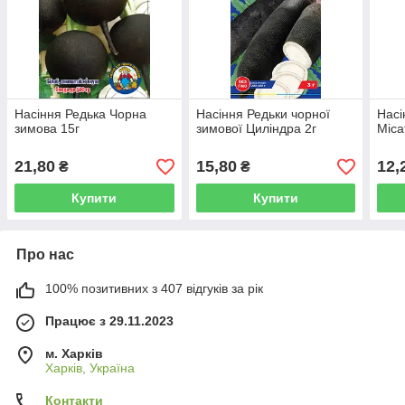
Насіння Редька Чорна
Насіння Редьки чорної
Насі
зимова 15г
зимової Циліндра 2г
Міса
21,80
15,80
12,
₴
₴
Купити
Купити
Про нас
100% позитивних з 407 відгуків за рік
Працює з 29.11.2023
м. Харків
Харків, Україна
Контакти