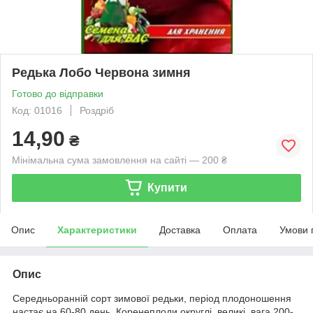
Редька Лобо Червона зимня
Готово до відправки
Код: 01016
Роздріб
14,90
₴
Мінімальна сума замовлення на сайті — 200 ₴
Купити
Опис
Характеристики
Доставка
Оплата
Умови 
Опис
Середньоранній сорт зимової редьки, період плодоношення
настає на 60-80 день. Коренеплоди округлі, великі, вага 200-