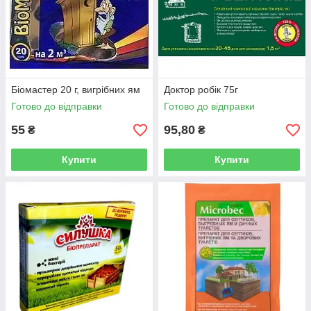
Біомастер 20 г, вигрібних ям
Доктор робік 75г
Готово до відправки
Готово до відправки
55
95,80
₴
₴
Купити
Купити