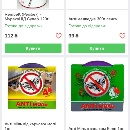
RembeK (Рембек) -
МурахаЦІД Супер 120г
Антимедведка 300г сечка
Готово до відправки
Готово до відправки
112
39
₴
₴
Купити
Купити
Анті Міль від харчової молі
1шт
Анті Міль з запахом Кедр 1шт