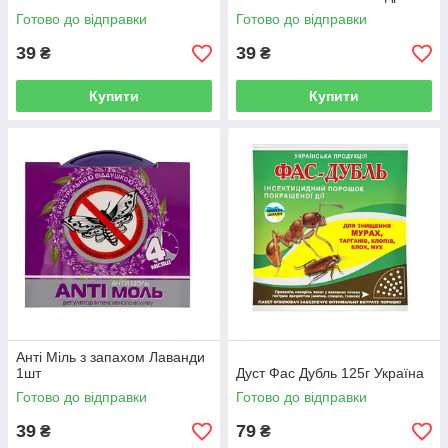
Готово до відправки
Готово до відправки
39
39
₴
₴
Купити
Купити
Анті Міль з запахом Лаванди
1шт
Дуст Фас Дубль 125г Україна
Готово до відправки
Готово до відправки
39
79
₴
₴