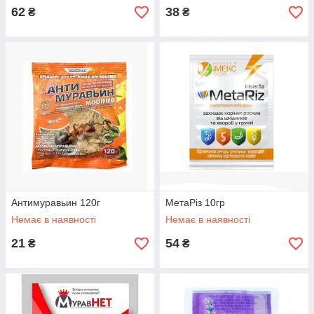
62
38
₴
₴
Антимуравьин 120г
МетаРіз 10гр
Немає в наявності
Немає в наявності
21
54
₴
₴