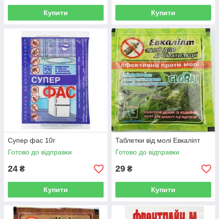
Купити
Купити
Супер фас 10г
Таблетки від молі Евкаліпт
Готово до відправки
Готово до відправки
24
29
₴
₴
Купити
Купити