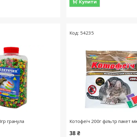
Купити
54235
гр гранула
Котофеїч 200г фільтр пакет мі
38 ₴