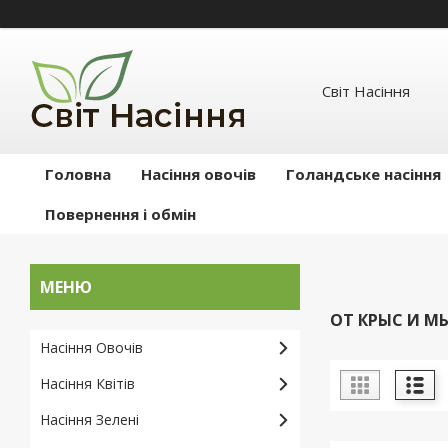
Світ Насіння
Головна
Насіння овочів
Голандське насіння
Повернення і обмін
ОТ КРЫС И М
Насіння Овочів
Насіння Квітів
Насіння Зелені