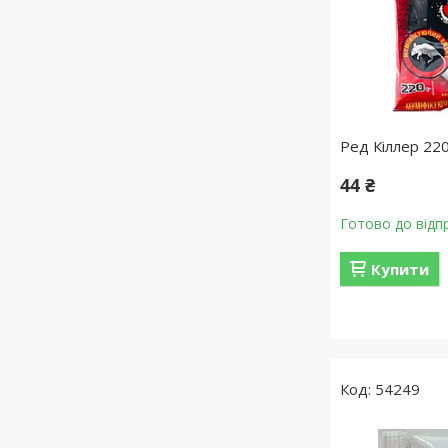
Ред Кіллер 220
44 ₴
Готово до відп
Купити
54249