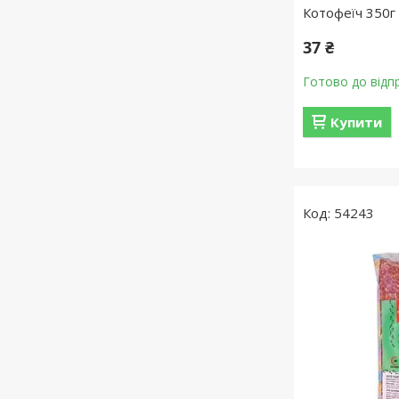
Котофеїч 350г 
37 ₴
Готово до відп
Купити
54243