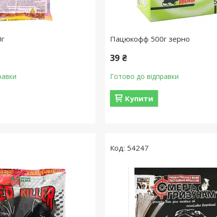
0г
Пацюкофф 500г зерно
39 ₴
равки
Готово до відправки
Купити
54247