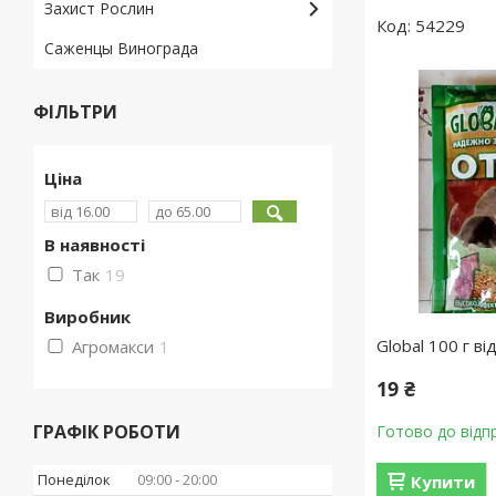
Захист Рослин
54229
Саженцы Винограда
ФІЛЬТРИ
Ціна
В наявності
Так
19
Виробник
Global 100 г в
Агромакси
1
19 ₴
ГРАФІК РОБОТИ
Готово до відп
Понеділок
09:00
20:00
Купити