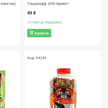
-пакетах)
Пацюкофф 200г брикет
49 ₴
Готово до відправки
Купити
54245