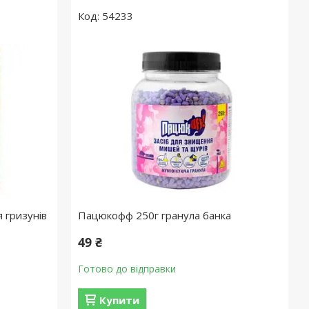
54233
 гризунів
Пацюкофф 250г гранула банка
49 ₴
Готово до відправки
Купити