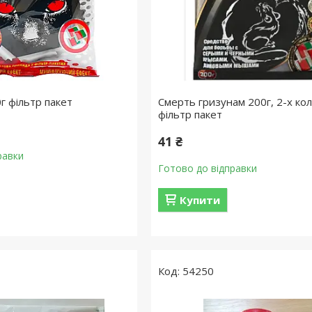
г фільтр пакет
Смерть гризунам 200г, 2-х ко
фільтр пакет
41 ₴
равки
Готово до відправки
Купити
54250