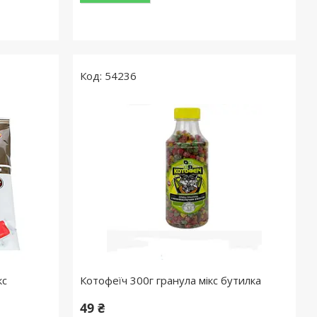
54236
кс
Котофеїч 300г гранула мікс бутилка
49 ₴