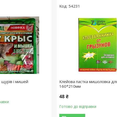
54231
ід щурів і мишей
Клейова пастка мишоловка для
160*210мм
48 ₴
равки
Готово до відправки