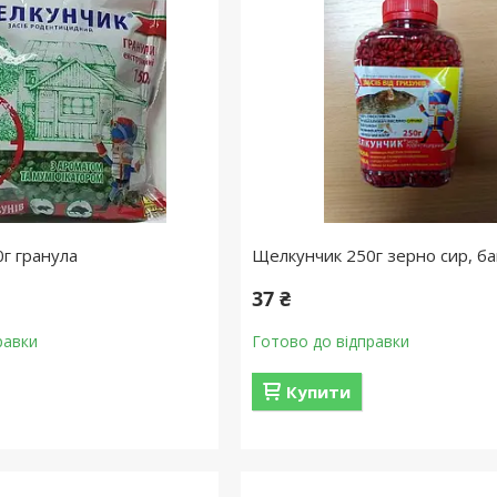
г гранула
Щелкунчик 250г зерно сир, ба
37 ₴
равки
Готово до відправки
Купити