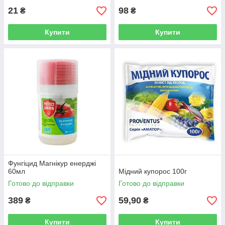
21
98
₴
₴
Купити
Купити
Фунгіцид Магнікур енерджі
60мл
Мідний купорос 100г
Готово до відправки
Готово до відправки
389
59,90
₴
₴
Купити
Купити