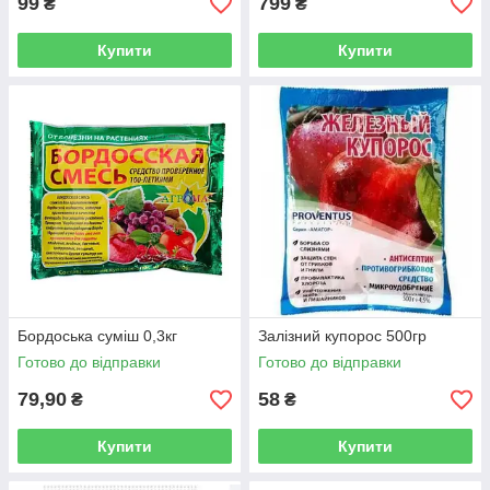
99
799
₴
₴
Купити
Купити
Бордоська суміш 0,3кг
Залізний купорос 500гр
Готово до відправки
Готово до відправки
79,90
58
₴
₴
Купити
Купити