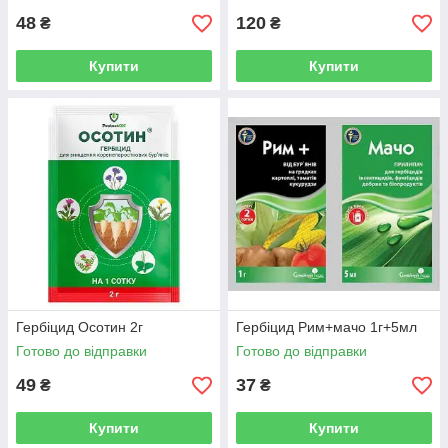
48
120
₴
₴
Купити
Купити
Гербіцид Осотин 2г
Гербіцид Рим+мачо 1г+5мл
Готово до відправки
Готово до відправки
49
37
₴
₴
Купити
Купити