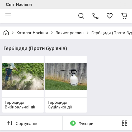
Світ Насіння
Каталог Насіння
Захист рослин
Гербіциди (Проти бур
Гербіциди (Проти бур'янів)
Гербіциди
Гербіциди
Вибиральної дії
Суцільної дії
Сортування
0
Фільтри