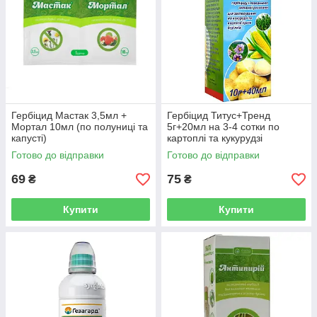
Гербіцид Мастак 3,5мл +
Гербіцид Титус+Тренд
Мортал 10мл (по полуниці та
5г+20мл на 3-4 сотки по
капусті)
картоплі та кукурудзі
Готово до відправки
Готово до відправки
69
75
₴
₴
Купити
Купити