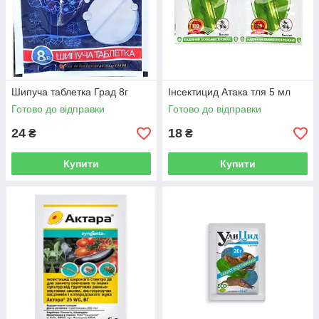
Шипуча таблетка Град 8г
Інсектицид Атака тля 5 мл
Готово до відправки
Готово до відправки
24
18
₴
₴
Купити
Купити