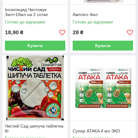
Інсектицид Чистожук
3мл+10мл на 2 сотки
Ампліго 4мл
Готово до відправки
Готово до відправки
18,90
28
₴
₴
Купити
Купити
Чистий Сад шипуча таблетка
8г
Супер ATAKA 4 мл ЭКО