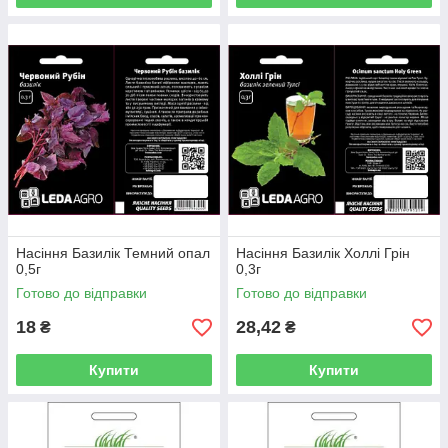
Насіння Базилік Темний опал
Насіння Базилік Холлі Грін
0,5г
0,3г
Готово до відправки
Готово до відправки
18
28,42
₴
₴
Купити
Купити