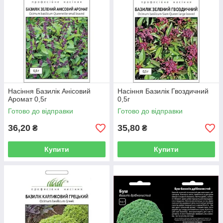
Насіння Базилік Анісовий
Насіння Базилік Гвоздичний
Аромат 0,5г
0,5г
Готово до відправки
Готово до відправки
36,20
35,80
₴
₴
Купити
Купити