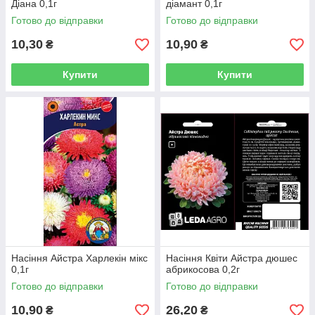
Діана 0,1г
діамант 0,1г
Готово до відправки
Готово до відправки
10,30
10,90
₴
₴
Купити
Купити
Насіння Айстра Харлекін мікс
Насіння Квіти Айстра дюшес
0,1г
абрикосова 0,2г
Готово до відправки
Готово до відправки
10,90
26,20
₴
₴