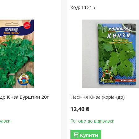
11215
ндр Кінза Бурштин 20г
Насіння Кінза (коріандр)
12,40 ₴
равки
Готово до відправки
Купити