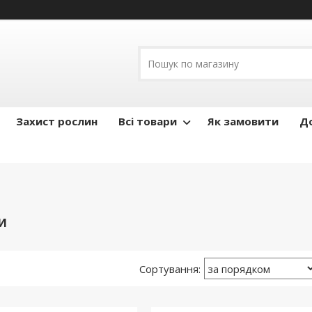
Захист рослин
Всі товари
Як замовити
До
ЗИ