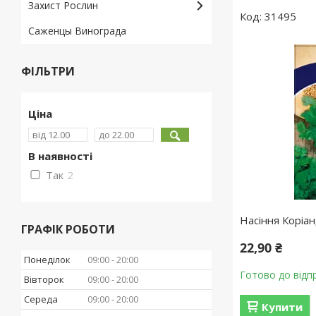
Захист Рослин
31495
Саженцы Винограда
ФІЛЬТРИ
Ціна
В наявності
Так
2
Насіння Коріа
ГРАФІК РОБОТИ
22,90 ₴
Понеділок
09:00
20:00
Готово до відп
Вівторок
09:00
20:00
Середа
09:00
20:00
Купити