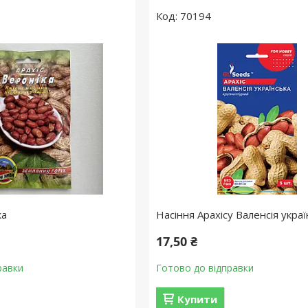
70194
ка
Насіння Арахiсу Валенсiя укра
17,50 ₴
равки
Готово до відправки
Купити