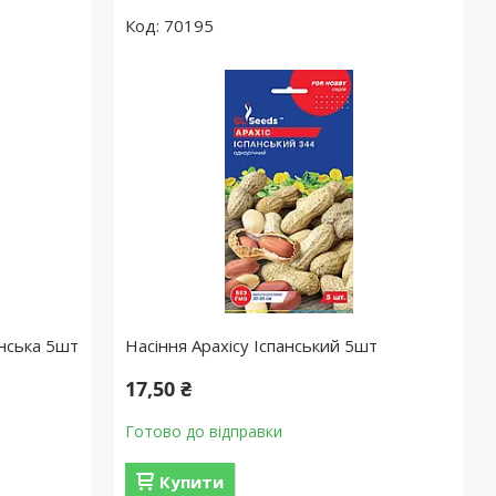
70195
їнська 5шт
Насіння Арахiсу Іспанський 5шт
17,50 ₴
Готово до відправки
Купити