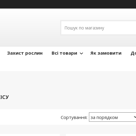
Захист рослин
Всі товари
Як замовити
До
ІСУ