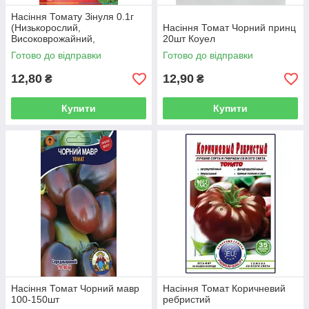
Насіння Томату Зінуля 0.1г
(Низькорослий,
Насіння Томат Чорний принц
Високоврожайний,
20шт Коуел
Скоростиглий)
Готово до відправки
Готово до відправки
12,80
12,90
₴
₴
Купити
Купити
Насіння Томат Чорний мавр
Насіння Томат Коричневий
100-150шт
ребристий