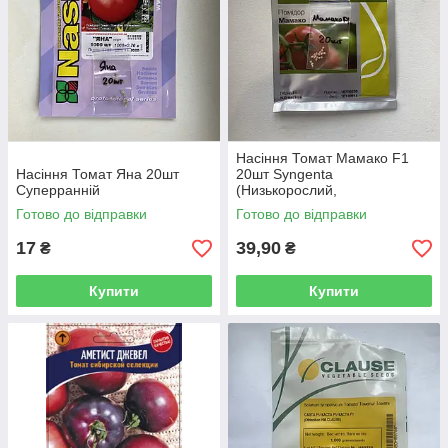
Насіння Томат Мамако F1
Насіння Томат Яна 20шт
20шт Syngenta
Суперранній
(Низькорослий,
Крупноплодний)
Готово до відправки
Готово до відправки
17
39,90
₴
₴
Купити
Купити