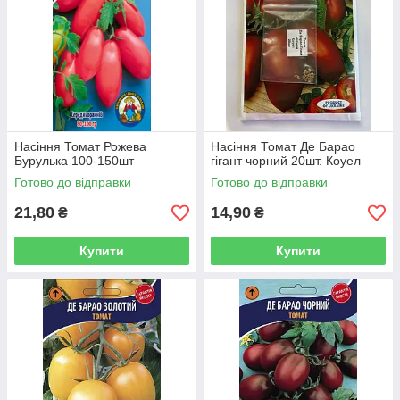
Насіння Томат Рожева
Насіння Томат Де Барао
Бурулька 100-150шт
гігант чорний 20шт. Коуел
Готово до відправки
Готово до відправки
21,80
14,90
₴
₴
Купити
Купити