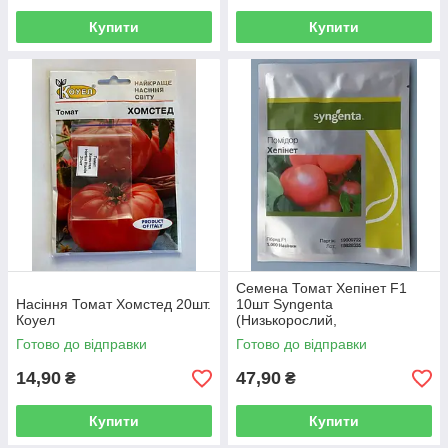
Купити
Купити
Семена Томат Хепінет F1
Насіння Томат Хомстед 20шт.
10шт Syngenta
Коуел
(Низькорослий,
Крупноплодний)
Готово до відправки
Готово до відправки
14,90
47,90
₴
₴
Купити
Купити