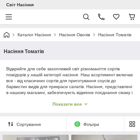
Світ Насіння
Каталог Насіння
Насіння Овочів
Насіння Томатів
Насіння Томатів
Відкрийте для себе захопливий світ різноманіття сортів
помідорів у нашій категорії насіння. Наш асортимент включає
все - від класичних сортів для приготування соусів до
барвистих видів для прикраси салатів. Насіння, представлені
в нашому магазині, забезпечують відмінне поєднання смаку і
врожайності. Вирощуйте свіжі та смачні помідори з нашими
Показати все
надійними насіннями. Придбавайте прямо зараз і створіть
свій власний сад смаку!
Сортування
0
Фільтри