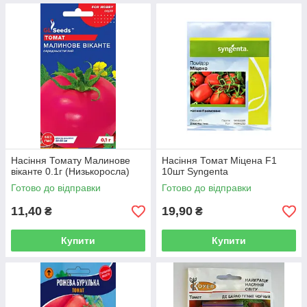
Насіння Томату Малинове
Насіння Томат Міцена F1
вiканте 0.1г (Низькоросла)
10шт Syngenta
Готово до відправки
Готово до відправки
11,40
19,90
₴
₴
Купити
Купити