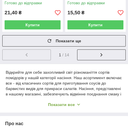
Готово до відправки
Готово до відправки
21,40
15,50
₴
₴
Купити
Купити
Показати ще
1
/ 14
Відкрийте для себе захопливий світ різноманіття сортів
помідорів у нашій категорії насіння. Наш асортимент включає
все - від класичних сортів для приготування соусів до
барвистих видів для прикраси салатів. Насіння, представлені
в нашому магазині, забезпечують відмінне поєднання смаку і
врожайності. Вирощуйте свіжі та смачні помідори з нашими
Показати все
надійними насіннями. Придбавайте прямо зараз і створіть
свій власний сад смаку!
Про нас